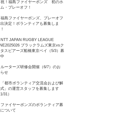
祝！福島ファイヤーボンズ 初のホ
ーム・プレーオフ！
福島ファイヤーボンズ、プレーオフ
進出決定！ボランティアも募集しま
す！
NTT JAPAN RUGBY LEAGUE
NE2025026 ブラックラムズ東京vsク
タスピアーズ船橋東京ベイ（5/3）募
集中
ルーターズ研修会開催（6/7）のお
知らせ
「都市ボランティア交流会および解
散式」の運営スタッフを募集します
1/31）
ファイヤーボンズのボランティア募
集について